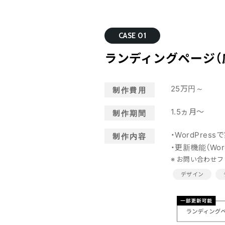
CASE 01
ランディングページ（
25万円～
制作費用
1.5ヵ月～
制作期間
・WordPre
制作内容
・更新機能（Word
※ お問い合わせ
デザイン