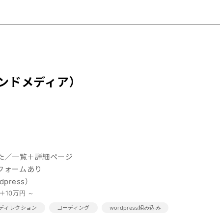
ンドメディア）
した／一覧＋詳細ページ
フォームあり
press）
＋10万円 ～
ディレクション
コーディング
wordpress組み込み